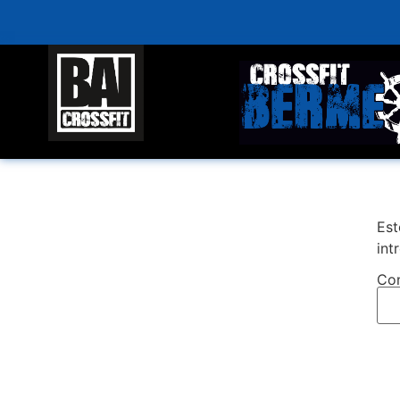
Est
int
Con